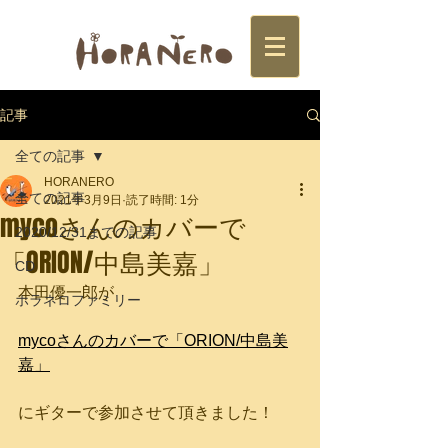
記事
全ての記事
HORANERO
全ての記事
2021年3月9日
読了時間: 1分
mycoさんのカバーで
2020/12/31までの記事
「ORION/中島美嘉」
CD
本田優一郎が
ホラネロファミリー
mycoさんのカバーで「ORION/中島美
嘉」
にギターで参加させて頂きました！