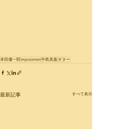
本田優一郎
myco
orion
中島美嘉
ギター
すべて表示
最新記事