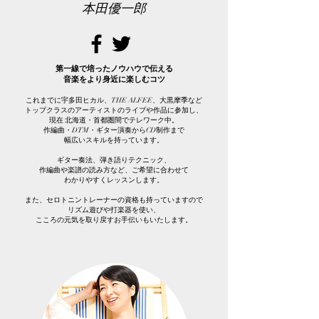
本田優一郎
第一線で培ったノウハウで伝える
音楽をより身近に楽しむコツ
これまでに宇多田ヒカル、THE ALFEE、大黒摩季など
トップクラスのアーティストのライブや作品に参加し、
現在 北海道・首都圏間でテレワーク中。
作編曲・DTM・ギター演奏からCD制作まで
幅広いスキルを持っています。
ギター奏法、弾き語りテクニック、
作編曲や楽譜の読み方など、ご希望に合わせて
わかりやすくレッスンします。
また、セロトニントレーナーの資格も持っていますので
リズム遊びや打楽器を使い、
こころの元気を取り戻すお手伝いもいたします。