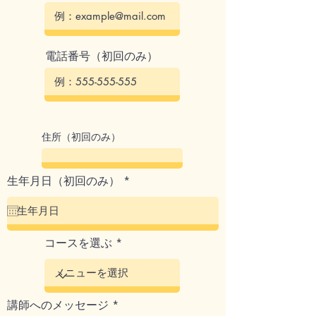
電話番号（初回のみ）
住所（初回のみ）
r
生年月日（初回のみ）
*
e
q
u
i
r
コースを選ぶ
e
d
講師へのメッセージ