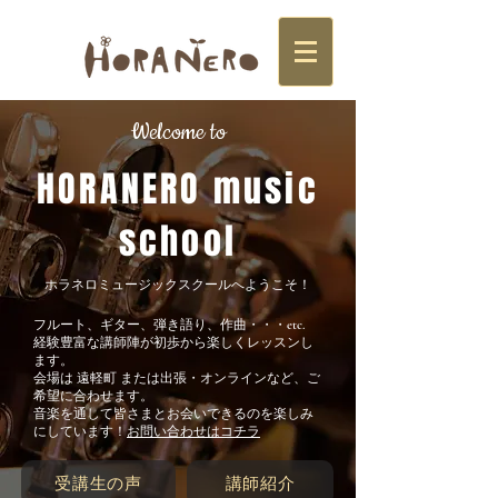
Welcome to
HORANERO music
school
ホラネロミュージックスクールへようこそ！
フルート、ギター、弾き語り、作曲・・・etc.
経験豊富な講師陣が初歩から楽しくレッスンし
ます。
​会場は 遠軽町 または出張・オンラインなど、ご
希望に合わせます。
音楽を通して皆さまとお会いできるのを楽しみ
にしています！
お問い合わせはコチラ
受講生の声
講師紹介