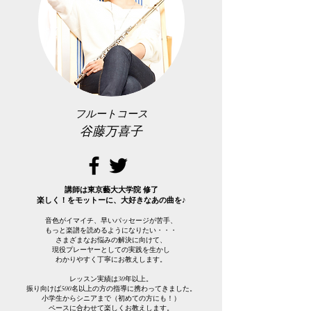
フルートコース
谷藤万喜子
講師は東京藝大大学院 修了
楽しく！をモットーに、​大好きなあの曲を♪
音色がイマイチ、早いパッセージが苦手、
もっと楽譜を読めるようになりたい・・・
さまざまなお悩みの解決に向けて、
現役プレーヤーとしての実践を生かし
わかりやすく丁寧にお教えします。
レッスン実績は30年以上。
振り向けば500名以上の方の
指導に携わってきました。
小学生からシニアまで（初めての方にも！）
ペースに合わせて楽しくお教えします。